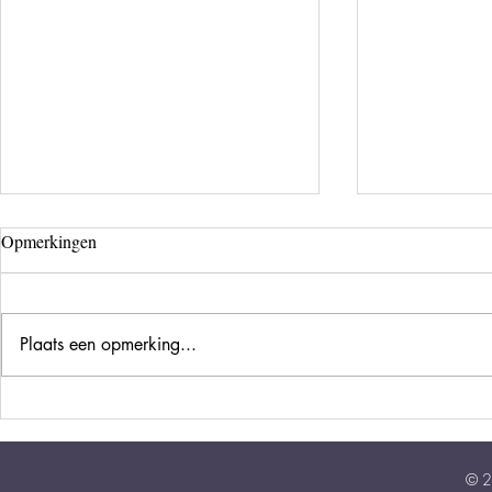
Opmerkingen
Plaats een opmerking...
Beweging op 
Wat een toestand.. En door!
© 