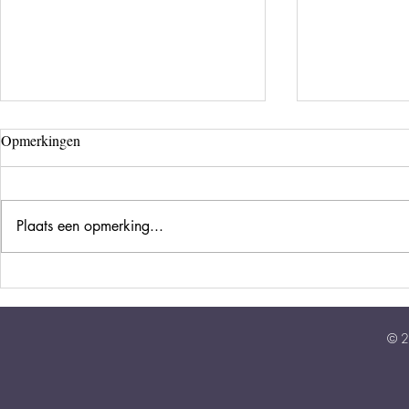
Opmerkingen
Plaats een opmerking...
Beweging op 
Wat een toestand.. En door!
© 