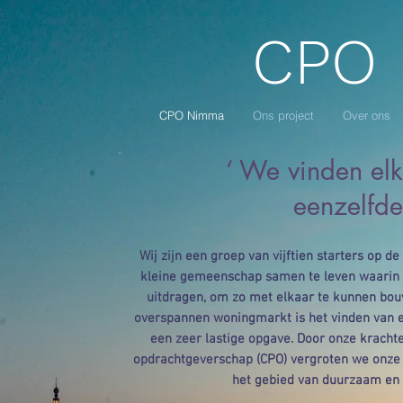
CPO
CPO Nimma
Ons project
Over ons
‘ We vinden el
eenzelfde
Wij zijn een groep van vijftien starters op 
kleine gemeenschap samen te leven waarin 
uitdragen, om zo met elkaar te kunnen bo
overspannen woningmarkt is het vinden van e
een zeer lastige opgave. Door onze krachte
opdrachtgeverschap (CPO) vergroten we onze 
het gebied van duurzaam en 