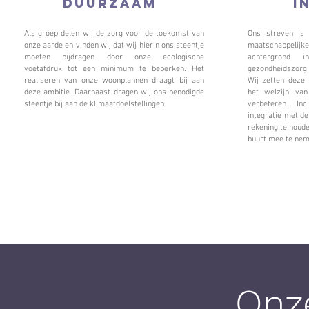
Duurzaam
I
Als groep delen wij de zorg voor de toekomst van
Ons streven is
onze aarde en vinden wij dat wij hierin ons steentje
maatschappelijke
moeten bijdragen door onze ecologische
achtergrond 
voetafdruk tot een minimum te beperken. Het
gezondheidszorg
realiseren van onze woonplannen draagt bij aan
Wij zetten deze 
deze ambitie. Daarnaast dragen wij ons benodigde
het welzijn va
steentje bij aan de klimaatdoelstellingen.
verbeteren. In
integratie met d
rekening te houd
buurt mee te nem
Onz